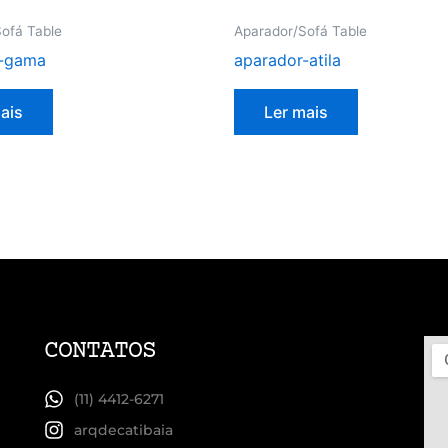
ofá Table
Aparador/Sofá Table
r-gama
aparador-atila
ais
Ler mais
CONTATOS
(11) 4412-6271
arqdecatibaia