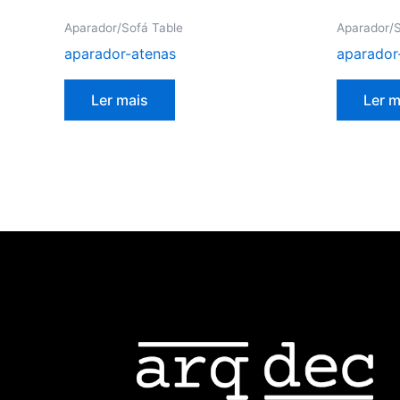
Aparador/Sofá Table
Aparador/S
aparador-atenas
aparado
Ler mais
Ler m