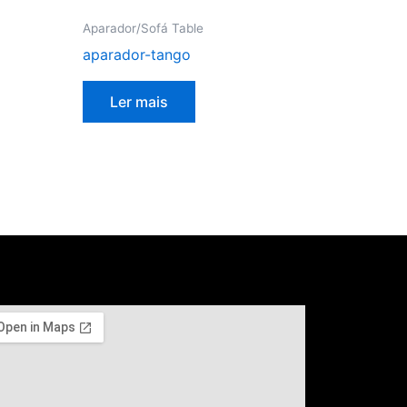
Aparador/Sofá Table
aparador-tango
Ler mais