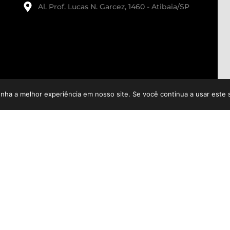
Al. Prof. Lucas N. Garcez, 1460 - Atibaia/SP
enha a melhor experiência em nosso site. Se você continua a usar este 