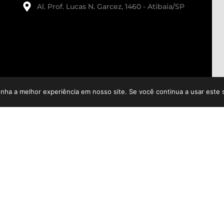
Al. Prof. Lucas N. Garcez, 1460 - Atibaia/SP
enha a melhor experiência em nosso site. Se você continua a usar este 