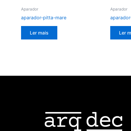
Aparador
Aparador
aparador-pitta-mare
aparador
Ler mais
Ler m