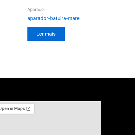
Aparador
aparador-batuira-mare
Ler mais