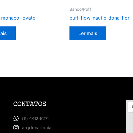
Banco/Puff
-monaco-lovato
puff-flow-nautic-dona-flor
ais
Ler mais
CONTATOS
(11) 4412-6271
arqdecatibaia