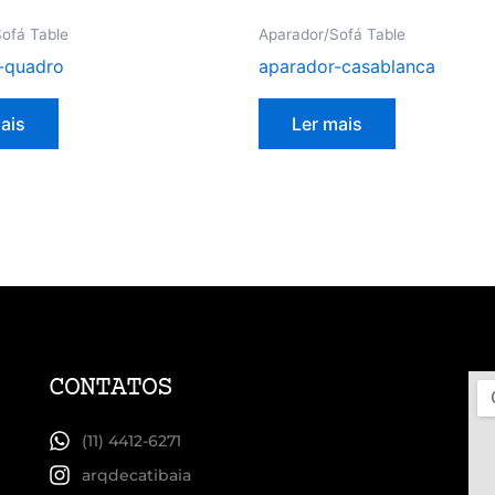
ofá Table
Aparador/Sofá Table
-quadro
aparador-casablanca
ais
Ler mais
CONTATOS
(11) 4412-6271
arqdecatibaia