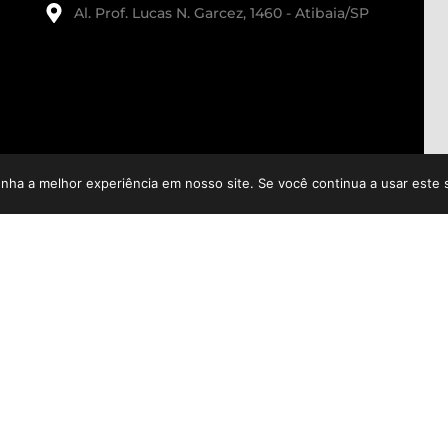
Al. Prof. Lucas N. Garcez, 1460 - Atibaia/SP
enha a melhor experiência em nosso site. Se você continua a usar este 