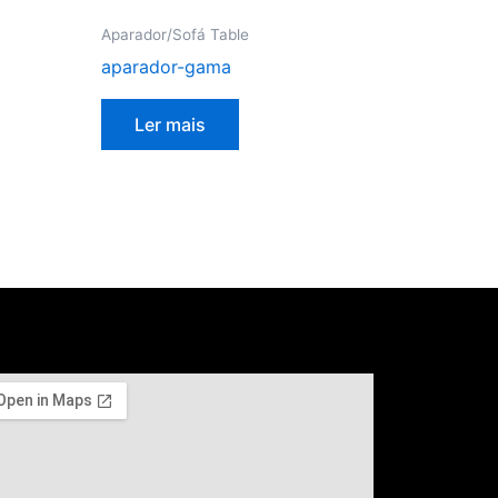
Aparador/Sofá Table
aparador-gama
Ler mais