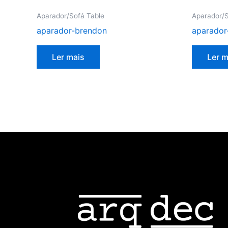
Aparador/Sofá Table
Aparador/S
aparador-brendon
aparador
Ler mais
Ler m