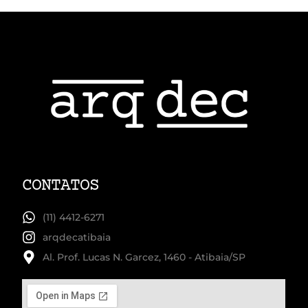
CONTATOS
(11) 4412-6271
arqdecatibaia
Al. Prof. Lucas N. Garcez, 1460 - Atibaia/SP