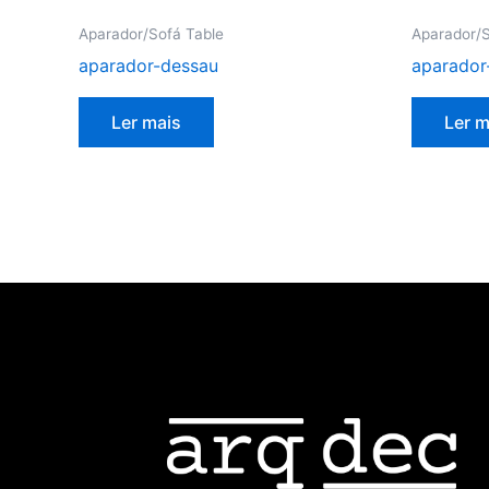
Aparador/Sofá Table
Aparador/S
aparador-dessau
aparador
Ler mais
Ler m