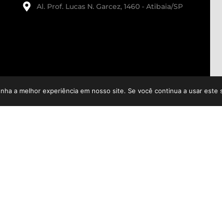
Al. Prof. Lucas N. Garcez, 1460 - Atibaia/SP
enha a melhor experiência em nosso site. Se você continua a usar este 