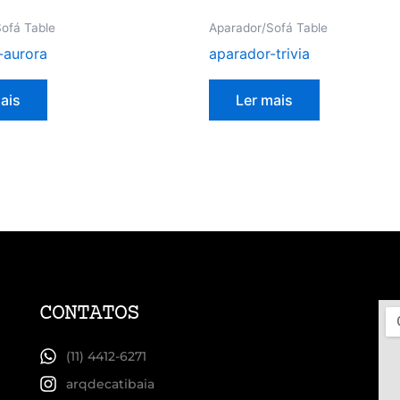
ofá Table
Aparador/Sofá Table
-aurora
aparador-trivia
ais
Ler mais
CONTATOS
(11) 4412-6271
arqdecatibaia