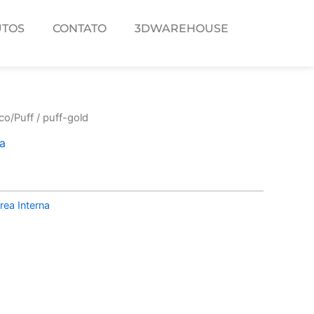
TOS
CONTATO
3DWAREHOUSE
co/Puff
/ puff-gold
na
rea Interna