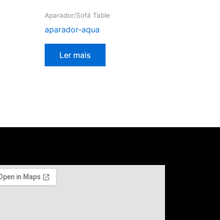
Aparador/Sofá Table
aparador-aqua
Ler mais