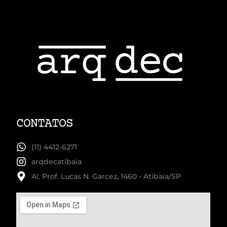
CONTATOS
(11) 4412-6271
arqdecatibaia
Al. Prof. Lucas N. Garcez, 1460 - Atibaia/SP