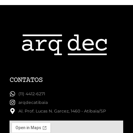
CONTATOS
(11) 4412-6271
arqdecatibaia
Al. Prof. Lucas N. Garcez, 1460 - Atibaia/SP