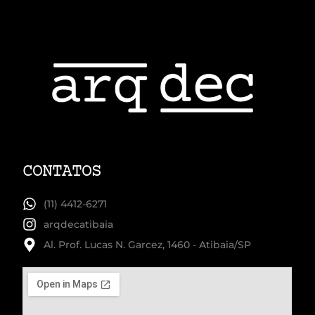
CONTATOS
(11) 4412-6271
arqdecatibaia
Al. Prof. Lucas N. Garcez, 1460 - Atibaia/SP