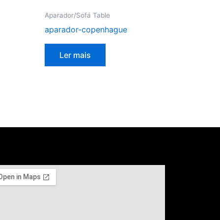
Aparador/Sofá Table
aparador-copenhague
Ler mais