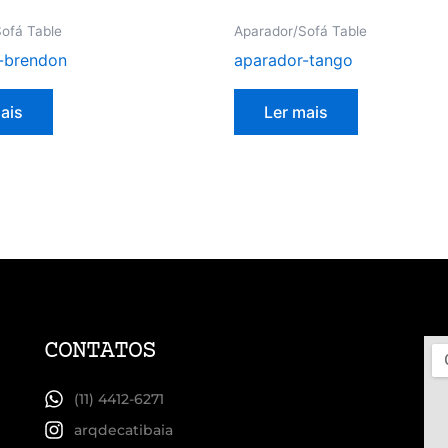
ofá Table
Aparador/Sofá Table
-brendon
aparador-tango
ais
Ler mais
CONTATOS
(11) 4412-6271
arqdecatibaia