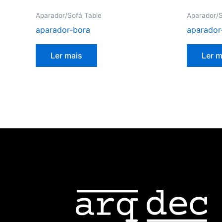
Aparador/Sofá Table
Aparador/S
aparador-bora
aparador
Ler mais
Ler m