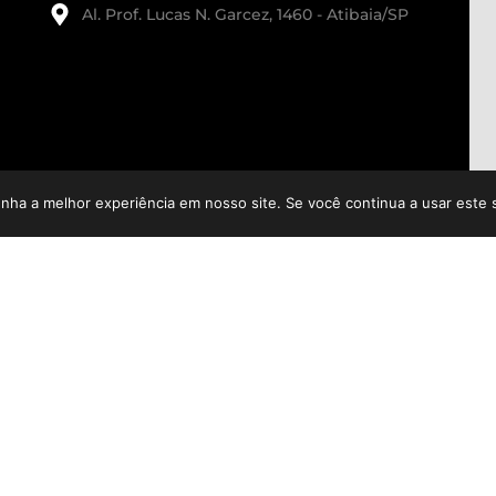
Al. Prof. Lucas N. Garcez, 1460 - Atibaia/SP
enha a melhor experiência em nosso site. Se você continua a usar este 