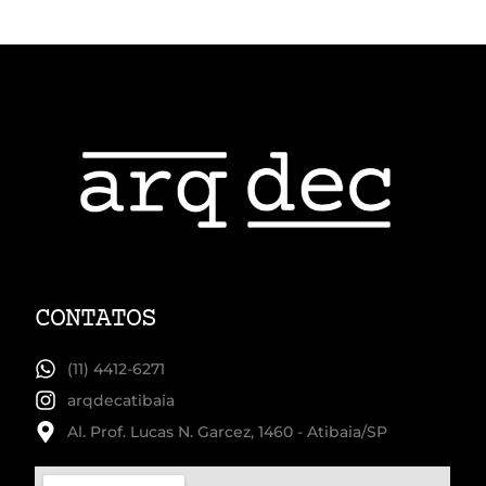
CONTATOS
(11) 4412-6271
arqdecatibaia
Al. Prof. Lucas N. Garcez, 1460 - Atibaia/SP