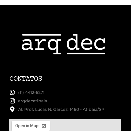
CONTATOS
(11) 4412-6271
arqdecatibaia
Al. Prof. Lucas N. Garcez, 1460 - Atibaia/SP