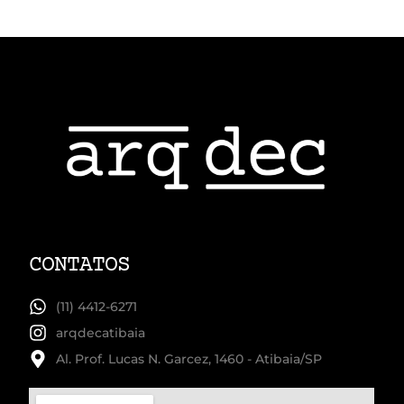
CONTATOS
(11) 4412-6271
arqdecatibaia
Al. Prof. Lucas N. Garcez, 1460 - Atibaia/SP