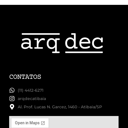
CONTATOS
(11) 4412-6271
arqdecatibaia
Al. Prof. Lucas N. Garcez, 1460 - Atibaia/SP