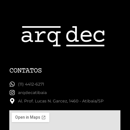
CONTATOS
(11) 4412-6271
arqdecatibaia
Al. Prof. Lucas N. Garcez, 1460 - Atibaia/SP