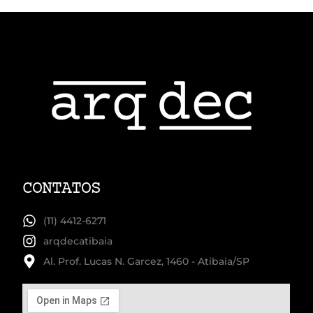
CONTATOS
(11) 4412-6271
arqdecatibaia
Al. Prof. Lucas N. Garcez, 1460 - Atibaia/SP