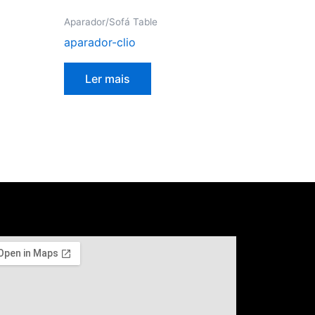
Aparador/Sofá Table
aparador-clio
Ler mais