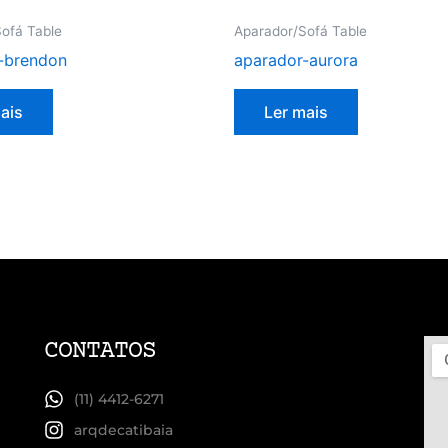
ofá Table
Aparador/Sofá Table
-brendon
aparador-aurora
ais
Ler mais
CONTATOS
(11) 4412-6271
arqdecatibaia