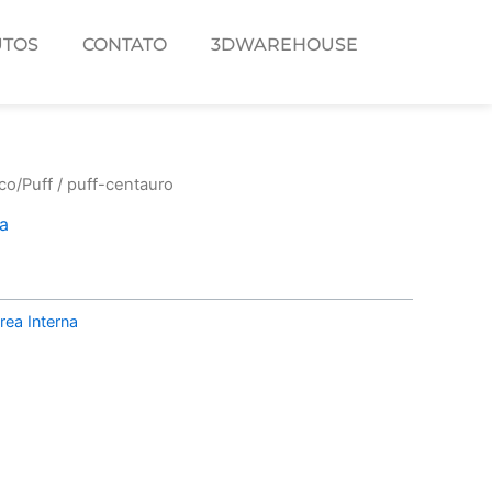
TOS
CONTATO
3DWAREHOUSE
co/Puff
/ puff-centauro
na
rea Interna