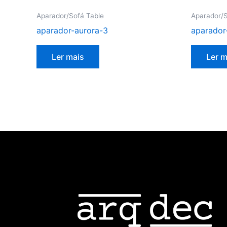
Aparador/Sofá Table
Aparador/S
aparador-aurora-3
aparador
Ler mais
Ler m