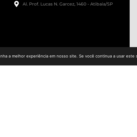
Al. Prof. Lucas N. Garcez, 1460 - Atibaia/SP
enha a melhor experiência em nosso site. Se você continua a usar este 