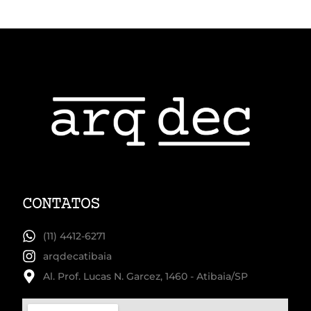
CONTATOS
(11) 4412-6271
arqdecatibaia
Al. Prof. Lucas N. Garcez, 1460 - Atibaia/SP